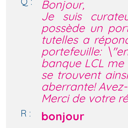
Q :
Bonjour,
Je suis curate
possède un port
tutelles a rép
portefeuille: \"
banque LCL me re
se trouvent ains
aberrante! Avez-v
Merci de votre r
R :
bonjour