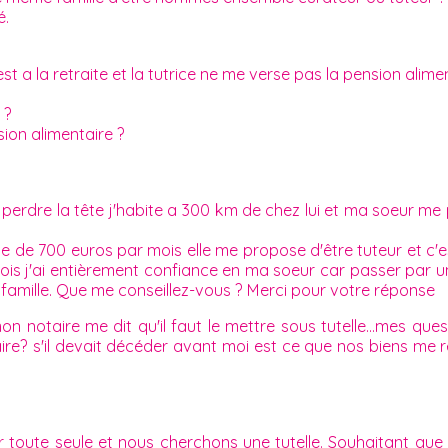
é.
est a la retraite et la tutrice ne me verse pas la pension alime
 ?
sion alimentaire ?
perdre la tête j'habite a 300 km de chez lui et ma soeur me
ite de 700 euros par mois elle me propose d'être tuteur et c'
ois j'ai entièrement confiance en ma soeur car passer par un
a famille. Que me conseillez-vous ? Merci pour votre réponse
 notaire me dit qu'il faut le mettre sous tutelle...mes quest
aire? s'il devait décéder avant moi est ce que nos biens me
 toute seule et nous cherchons une tutelle. Souhaitant que c