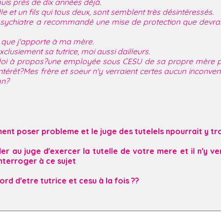
s près de dix années déjà.
le et un fils qui tous deux, sont semblent très désintéressés.
 psychiatre a recommandé une mise de protection que devrait 
4 que j'apporte à ma mère.
clusiement sa tutrice, moi aussi dailleurs.
la loi à propos?une employée sous CESU de sa propre mère peu
'intérêt?Mes frère et soeur n'y verraient certes aucun inconve
on?
ent poser probleme et le juge des tutelels npourrait y tr
au juge d'exercer la tutelle de votre mere et il n'y vera
interroger à ce sujet
rd d'etre tutrice et cesu à la fois ??