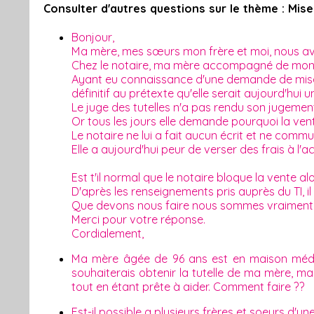
Consulter d'autres questions sur le thème : Mis
Bonjour,
Ma mère, mes sœurs mon frère et moi, nous a
Chez le notaire, ma mère accompagné de mon f
Ayant eu connaissance d'une demande de mise so
définitif au prétexte qu'elle serait aujourd'hui
Le juge des tutelles n'a pas rendu son jugement 
Or tous les jours elle demande pourquoi la ven
Le notaire ne lui a fait aucun écrit et ne com
Elle a aujourd'hui peur de verser des frais à l'ac
Est t'il normal que le notaire bloque la vente 
D'après les renseignements pris auprès du TI, i
Que devons nous faire nous sommes vraiment
Merci pour votre réponse.
Cordialement,
Ma mère âgée de 96 ans est en maison médical
souhaiterais obtenir la tutelle de ma mère, ma
tout en étant prête à aider. Comment faire ??
Est-il possible a plusieurs frères et soeurs d