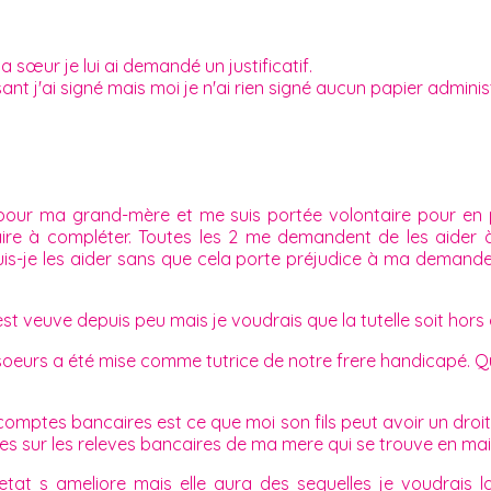
 sœur je lui ai demandé un justificatif.
ant j'ai signé mais moi je n'ai rien signé aucun papier administ
 pour ma grand-mère et me suis portée volontaire pour en 
re à compléter. Toutes les 2 me demandent de les aider à l
Puis-je les aider sans que cela porte préjudice à ma demande
est veuve depuis peu mais je voudrais que la tutelle soit hors d
oeurs a été mise comme tutrice de notre frere handicapé. Qu
comptes bancaires est ce que moi son fils peut avoir un dro
s sur les releves bancaires de ma mere qui se trouve en mais
at s ameliore mais elle aura des sequelles je voudrais la 