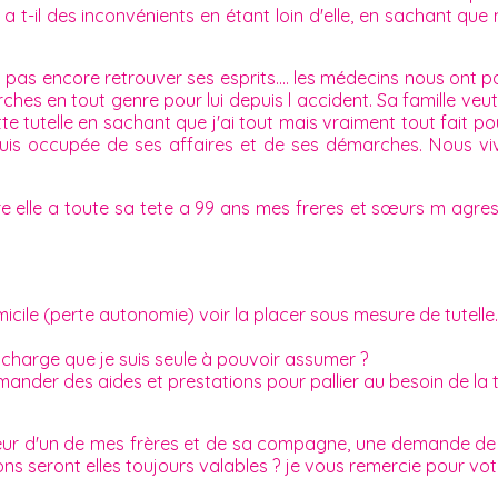
 a t-il des inconvénients en étant loin d'elle, en sachant que 
a pas encore retrouver ses esprits.... les médecins nous ont p
hes en tout genre pour lui depuis l accident. Sa famille veu
tte tutelle en sachant que j'ai tout mais vraiment tout fait p
me suis occupée de ses affaires et de ses démarches. Nous
re elle a toute sa tete a 99 ans mes freres et sœurs m agr
ile (perte autonomie) voir la placer sous mesure de tutelle.
?
 charge que je suis seule à pouvoir assumer ?
ander des aides et prestations pour pallier au besoin de la t
eur d'un de mes frères et de sa compagne, une demande de m
ons seront elles toujours valables ? je vous remercie pour vo