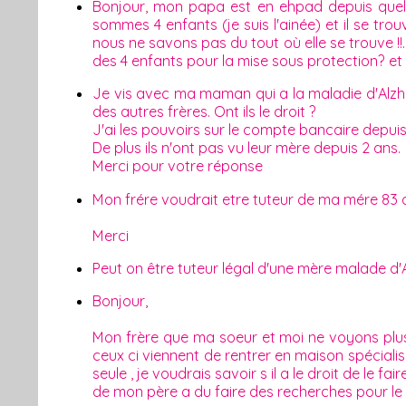
Bonjour, mon papa est en ehpad depuis quel
sommes 4 enfants (je suis l'ainée) et il se t
nous ne savons pas du tout où elle se trouve !!. 
des 4 enfants pour la mise sous protection? et 
Je vis avec ma maman qui a la maladie d'Alzheim
des autres frères. Ont ils le droit ?
J'ai les pouvoirs sur le compte bancaire depui
De plus ils n'ont pas vu leur mère depuis 2 ans.
Merci pour votre réponse
Mon frére voudrait etre tuteur de ma mére 83 an
Merci
Peut on être tuteur légal d'une mère malade d
Bonjour,
Mon frère que ma soeur et moi ne voyons plus
ceux ci viennent de rentrer en maison spécial
seule , je voudrais savoir s il a le droit de le f
de mon père a du faire des recherches pour le