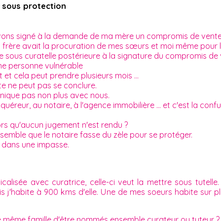
e sous protection
vons signé à la demande de ma mère un compromis de vent
rère avait la procuration de mes sœurs et moi même pour l
us curatelle postérieure à la signature du compromis de vent
 une personne vulnérable
et cela peut prendre plusieurs mois ...
te ne peut pas se conclure.
munique pas non plus avec nous.
quéreur, au notaire, à l'agence immobilière ... et c'est la confu
alors qu'aucun jugement n'est rendu ?
l semble que le notaire fasse du zèle pour se protéger.
 dans une impasse.
isée avec curatrice, celle-ci veut la mettre sous tutelle.
is j'habite à 900 kms d'elle. Une de mes soeurs habite sur p
'une même famille d'être nommés ensemble curateur ou tuteur ?