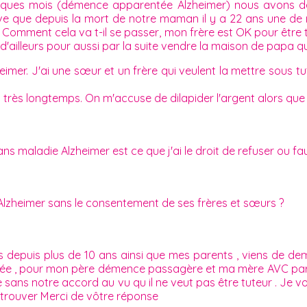
ques mois (démence apparentée Alzheimer) nous avons dé
rouve que depuis la mort de notre maman il y a 22 ans une d
Comment cela va t-il se passer, mon frère est OK pour être tute
d'ailleurs pour aussi par la suite vendre la maison de papa q
er. J'ai une sœur et un frère qui veulent la mettre sous tute
s très longtemps. On m'accuse de dilapider l'argent alors qu
s maladie Alzheimer est ce que j'ai le droit de refuser ou fau
'Alzheimer sans le consentement de ses frères et sœurs ?
 depuis plus de 10 ans ainsi que mes parents , viens de de
isée , pour mon père démence passagère et ma mère AVC paral
aire sans notre accord au vu qu il ne veut pas être tuteur . Je 
 trouver Merci de vôtre réponse