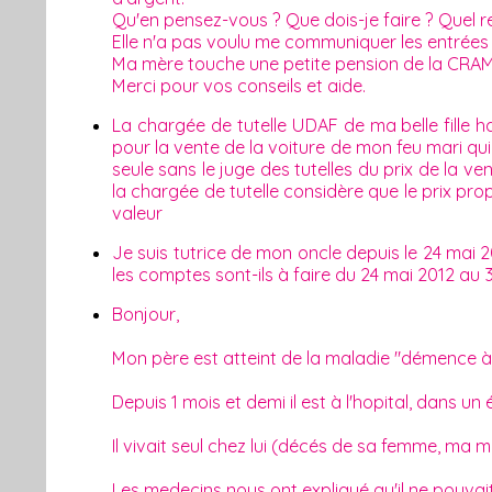
Qu'en pensez-vous ? Que dois-je faire ? Quel rec
Elle n'a pas voulu me communiquer les entrées et 
Ma mère touche une petite pension de la CRAM et
Merci pour vos conseils et aide.
La chargée de tutelle UDAF de ma belle fille 
pour la vente de la voiture de mon feu mari qui
seule sans le juge des tutelles du prix de la v
la chargée de tutelle considère que le prix pr
valeur
Je suis tutrice de mon oncle depuis le 24 mai 
les comptes sont-ils à faire du 24 mai 2012 au
Bonjour,
Mon père est atteint de la maladie "démence à c
Depuis 1 mois et demi il est à l'hopital, dans un
Il vivait seul chez lui (décés de sa femme, ma mèr
Les medecins nous ont expliqué qu'il ne pouvait 