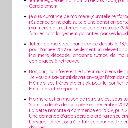
Tutrice légale de ma maman depuis 2008, j'aim
Cordialement
je suis curatrice de ma mere (curatelle renforcé
résidence principale suite à une donation par
ma mere doit rester en maison de retraite (9
futures sont largement garanties par ses liquid
Tuteur de ma soeur handicapée depuis le 18/01
pour l'année 2012 ou seulement un relevé faisa
Ma mère décédée, ancienne tutrice de ma s
compliqués à retrouver.
Bonjour, mon frère est le tuteur aux biens de 
Je voulais savoir s'il devait envoyer l'état de
Même si ses frères étaient ok pour lui confier 
Merci de votre réponse
Ma mère est en maison de retraitre est sous tutel
Suite au décès de mon père en décembre 2012, 
La dette remonte a commencé en 2009, puis 2010 
Une demande d'aide sociale a été faite seuleme
Lorsque j'ai rencontré la tutrice pour mettre en
d'argent.