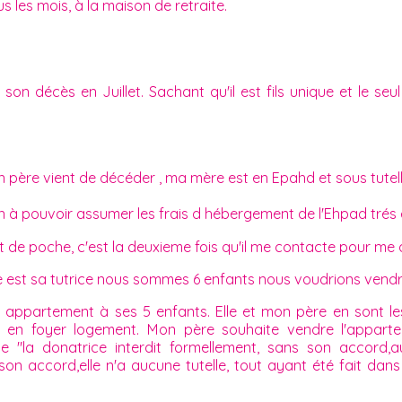
s les mois, à la maison de retraite.
on décès en Juillet. Sachant qu'il est fils unique et le seu
 père vient de décéder , ma mère est en Epahd et sous tutell
à pouvoir assumer les frais d hébergement de l'Ehpad trés 
nt de poche, c'est la deuxieme fois qu'il me contacte pour me do
e est sa tutrice nous sommes 6 enfants nous voudrions vendre
ppartement à ses 5 enfants. Elle et mon père en sont les 
 en foyer logement. Mon père souhaite vendre l'appart
e "la donatrice interdit formellement, sans son accord,a
er son accord,elle n'a aucune tutelle, tout ayant été fait d