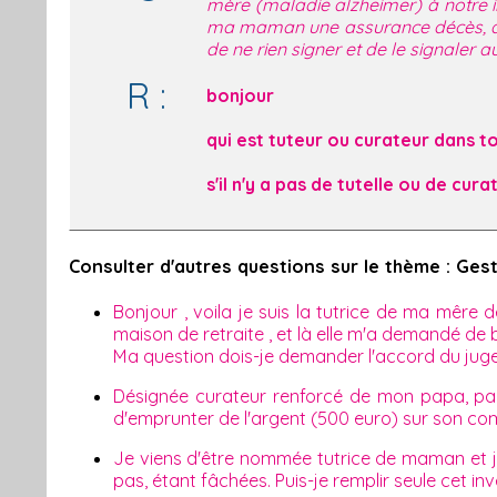
mère (maladie alzheimer) à notre i
ma maman une assurance décès, a-t'e
de ne rien signer et de le signaler a
R :
bonjour
qui est tuteur ou curateur dans to
s'il n'y a pas de tutelle ou de cura
Consulter d'autres questions sur le thème : Ges
Bonjour , voila je suis la tutrice de ma mêre 
maison de retraite , et là elle m'a demandé de b
Ma question dois-je demander l'accord du juge
Désignée curateur renforcé de mon papa, par le
d'emprunter de l'argent (500 euro) sur son com
Je viens d'être nommée tutrice de maman et je
pas, étant fâchées. Puis-je remplir seule cet inv