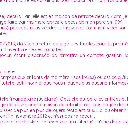
erai connaître les conditions pour souscrire un contrat obsè
e) depuis 1 an, elle est en maison de retraite depuis 2 ans. j
tage faite par ma mere après le deces de mon pere en 1999.
3ans) pouvons nous vendre la maison et comment vider son c
ités
/2013, dois je remettre au juge des tutelles pour la premi
nt l'inventaire de ses comptes.
oeur, étant dispensée de remettre un compte gestion, l
ma mère.
s comptes aux enfants de ma mère ( ses frères) ou est ce qu'il
la tutelle, edt il normal que nous n'ayons plus aucune informa
le (mandataire judiciaire). C'est elle qui gère les entrées et 
je découvre que la maison de retraite n'est pas payée depuis
et de plus en plus de loyers restaient dûs. J'ai pu obtenir u
nt fin novembre 2012 et n'est pas rétroactif.
 place les dossiers de reversion m'a informé qu'une dette exis