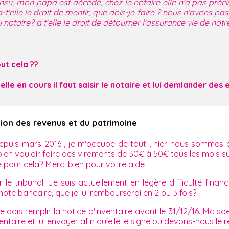
nsu, mon papa est décédé, chez le notaire elle n'a pas préc
lle le droit de mentir, que dois-je faire ? nous n'avons pas 
u notaire? a t'elle le droit de détourner l'assurance vie de not
ut cela ??
telle en cours il faut saisir le notaire et lui demlander des
tion des revenus et du patrimoine
depuis mars 2016 , je m'occupe de tout , hier nous sommes al
ien vouloir faire des virements de 30€ à 50€ tous les mois sur 
 pour cela? Merci bien pour votre aide
 tribunal. Je suis actuellement en légère difficulté financi
pte bancaire, que je lui rembourserai en 2 ou 3 fois?
 dois remplir la notice d'inventaire avant le 31/12/16. Ma s
entaire et lui envoyer afin qu'elle le signe ou devons-nous le 