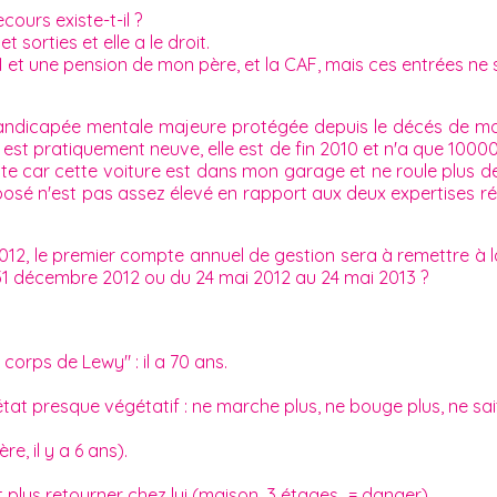
ours existe-t-il ?
sorties et elle a le droit.
 une pension de mon père, et la CAF, mais ces entrées ne suf
handicapée mentale majeure protégée depuis le décés de mon
 est pratiquement neuve, elle est de fin 2010 et n'a que 1000
ente car cette voiture est dans mon garage et ne roule plus d
oposé n'est pas assez élevé en rapport aux deux expertises ré
2012, le premier compte annuel de gestion sera à remettre à l
 31 décembre 2012 ou du 24 mai 2012 au 24 mai 2013 ?
orps de Lewy" : il a 70 ans.
 état presque végétatif : ne marche plus, ne bouge plus, ne sai
e, il y a 6 ans).
plus retourner chez lui (maison, 3 étages...= danger).