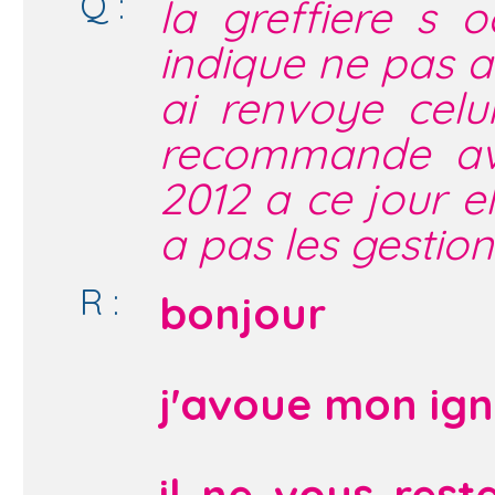
Q :
la greffiere s
indique ne pas av
ai renvoye celu
recommande ave
2012 a ce jour e
a pas les gestion
R :
bonjour
j'avoue mon igno
il ne vous rest