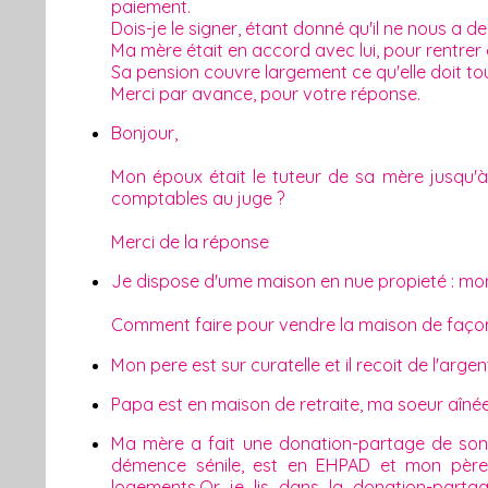
paiement.
Dois-je le signer, étant donné qu'il ne nous a
Ma mère était en accord avec lui, pour rentrer 
Sa pension couvre largement ce qu'elle doit tou
Merci par avance, pour votre réponse.
Bonjour,
Mon époux était le tuteur de sa mère jusqu'à s
comptables au juge ?
Merci de la réponse
Je dispose d'ume maison en nue propieté : mon
Comment faire pour vendre la maison de façon 
Mon pere est sur curatelle et il recoit de l'arge
Papa est en maison de retraite, ma soeur aîné
Ma mère a fait une donation-partage de son a
démence sénile, est en EHPAD et mon père
logements.Or je lis dans la donation-partag