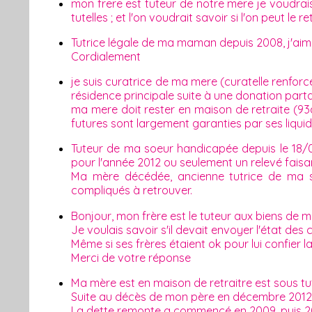
mon frere est tuteur de notre mere je voudrai
tutelles ; et l'on voudrait savoir si l'on peut le 
Tutrice légale de ma maman depuis 2008, j'aim
Cordialement
je suis curatrice de ma mere (curatelle renforcé
résidence principale suite à une donation par
ma mere doit rester en maison de retraite (9
futures sont largement garanties par ses liquid
Tuteur de ma soeur handicapée depuis le 18/01
pour l'année 2012 ou seulement un relevé faisa
Ma mère décédée, ancienne tutrice de ma s
compliqués à retrouver.
Bonjour, mon frère est le tuteur aux biens de 
Je voulais savoir s'il devait envoyer l'état de
Même si ses frères étaient ok pour lui confier 
Merci de votre réponse
Ma mère est en maison de retraitre est sous tutel
Suite au décès de mon père en décembre 2012, 
La dette remonte a commencé en 2009, puis 2010 