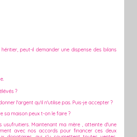
l héritier, peut-il demander une dispense des bilans
e.
élévés ?
nner l'argent qu'il n'utilise pas. Puis-je accepter ?
 sa maison peux t-on le faire ?
usufruitiers. Maintenant ma mère , atteinte d'une
ement avec nos accords pour financer ces deux
ux donataires, qui s'y soumettent toutes ventes,