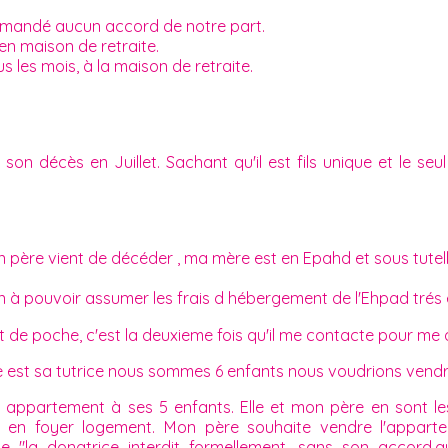
 demandé aucun accord de notre part.
en maison de retraite.
s les mois, à la maison de retraite.
on décès en Juillet. Sachant qu'il est fils unique et le seu
 père vient de décéder , ma mère est en Epahd et sous tutell
à pouvoir assumer les frais d hébergement de l'Ehpad trés 
nt de poche, c'est la deuxieme fois qu'il me contacte pour me do
e est sa tutrice nous sommes 6 enfants nous voudrions vendre
ppartement à ses 5 enfants. Elle et mon père en sont les 
 en foyer logement. Mon père souhaite vendre l'appart
e "la donatrice interdit formellement, sans son accord,a