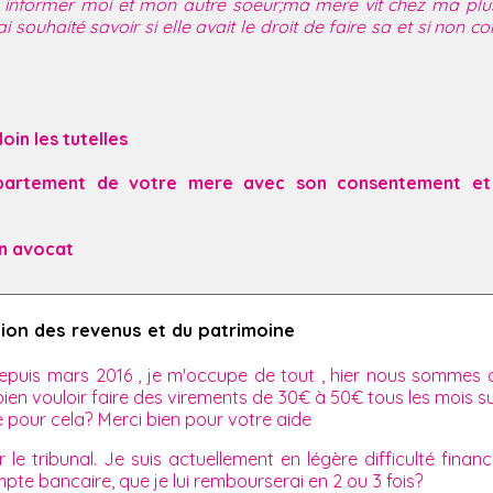
nformer moi et mon autre soeur;ma mere vit chez ma plus j
souhaité savoir si elle avait le droit de faire sa et si non co
in les tutelles
ppartement de votre mere avec son consentement et l
un avocat
tion des revenus et du patrimoine
depuis mars 2016 , je m'occupe de tout , hier nous sommes al
ien vouloir faire des virements de 30€ à 50€ tous les mois sur 
 pour cela? Merci bien pour votre aide
 tribunal. Je suis actuellement en légère difficulté financi
pte bancaire, que je lui rembourserai en 2 ou 3 fois?