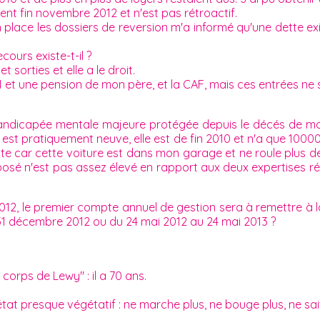
nt fin novembre 2012 et n'est pas rétroactif.
 place les dossiers de reversion m'a informé qu'une dette exis
ours existe-t-il ?
sorties et elle a le droit.
 une pension de mon père, et la CAF, mais ces entrées ne suf
handicapée mentale majeure protégée depuis le décés de mon
 est pratiquement neuve, elle est de fin 2010 et n'a que 1000
ente car cette voiture est dans mon garage et ne roule plus d
oposé n'est pas assez élevé en rapport aux deux expertises ré
2012, le premier compte annuel de gestion sera à remettre à l
 31 décembre 2012 ou du 24 mai 2012 au 24 mai 2013 ?
orps de Lewy" : il a 70 ans.
 état presque végétatif : ne marche plus, ne bouge plus, ne sai