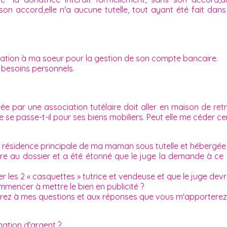
er son accord,elle n'a aucune tutelle, tout ayant été fait d
ation à ma soeur pour la gestion de son compte bancaire.
 besoins personnels.
par une association tutélaire doit aller en maison de retrait
 se passe-t-il pour ses biens mobiliers. Peut elle me céder c
 résidence principale de ma maman sous tutelle et hébergée 
dre au dossier et a été étonné que le juge la demande à ce s
ler les 2 « casquettes » tutrice et vendeuse et que le juge d
mencer à mettre le bien en publicité ?
erez à mes questions et aux réponses que vous m'apporterez
nation d'argent ?