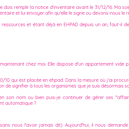
 dois remplir la notice d'inventaire avant le 31/12/16. Ma s
entaire et lui envoyer afin qu'elle le signe ou devons-nous le 
essources et étant déjà en EHPAD depuis un an, faut-il des 
t maintenant chez moi. Elle dispose d'un appartement vide pe
 20/10 qui est placée en ehpad. Dans la mesure où j'ai procu
gation de signifier à tous les organismes que je suis désormais 
e en son nom ou bien puis-je continuer de gérer ses "af
ent automatique ?
.
ans nous l'avoir jamais dit). Aujourd'hui, il nous demande