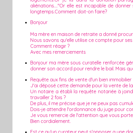
aliénations...."Or elle est incapable de donn
longtemps.Comment doit-on faire?
Bonjour
Ma mère en maison de retraite a donné procur
Nous savons qu'elle utilise ce compte pour ses
Comment réagir ?
Avec mes remerciements
Bonjour ma mère sous curatelle renforcée gérée 
donner son accord pour rendre le bail. Mais que
Requête aux fins de vente d'un bien immobilier
J'ai déposé cette demande pour la vente de la
Un notaire a établi la requête notariée à join
travailler 2 fois ?
De plus, il me précise que je ne peux pas cumu
Dois-je attendre l'ordonnance du juge pour com
Je vous remercie de l'attention que vous port
Bien cordialement.
Est ce qu'un curateur peut s'opposer a une do