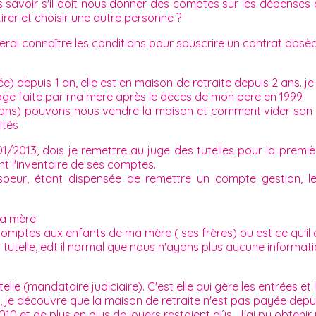
s savoir s'il doit nous donner des comptes sur les dépenses
retirer et choisir une autre personne ?
erai connaître les conditions pour souscrire un contrat obsè
e) depuis 1 an, elle est en maison de retraite depuis 2 ans. j
tage faite par ma mere après le deces de mon pere en 1999.
3ans) pouvons nous vendre la maison et comment vider son c
ités
/2013, dois je remettre au juge des tutelles pour la premi
nt l'inventaire de ses comptes.
oeur, étant dispensée de remettre un compte gestion, l
ma mère.
s comptes aux enfants de ma mère ( ses frères) ou est ce qu'il
la tutelle, edt il normal que nous n'ayons plus aucune informa
le (mandataire judiciaire). C'est elle qui gère les entrées et 
je découvre que la maison de retraite n'est pas payée depuis
et de plus en plus de loyers restaient dûs. J'ai pu obtenir u