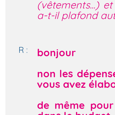
(vêtements...) e
a-t-il plafond au
R :
bonjour
non les dépens
vous avez élabo
de même pour l