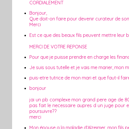
CORDIALEMENT
Bonjour,
Que doit-on faire pour devenir curateur de so
Merci
Est ce que des beaux fils peuvent mettre leur bel
MERCI DE VOTRE REPONSE
Pour que je puisse prendre en charge les finan
Je suis sous tutelle et je vais me marier, mon m
puis-etre tutrice de mon mari et que faut-il fair
bonjour
jai un pb complexe mon grand pere age de 80an
pas fait le necessaire aupres d un juge pour e
poursuivre??
merci
Mon épouse a la maladie d'Alzeimer ,mon fils p