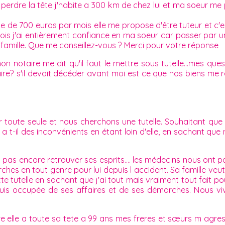
perdre la tête j'habite a 300 km de chez lui et ma soeur me
ite de 700 euros par mois elle me propose d'être tuteur et c'
ois j'ai entièrement confiance en ma soeur car passer par un
a famille. Que me conseillez-vous ? Merci pour votre réponse
 notaire me dit qu'il faut le mettre sous tutelle...mes quest
aire? s'il devait décéder avant moi est ce que nos biens me
 toute seule et nous cherchons une tutelle. Souhaitant que c
 a t-il des inconvénients en étant loin d'elle, en sachant que 
a pas encore retrouver ses esprits.... les médecins nous ont p
hes en tout genre pour lui depuis l accident. Sa famille veu
tte tutelle en sachant que j'ai tout mais vraiment tout fait p
me suis occupée de ses affaires et de ses démarches. Nous
re elle a toute sa tete a 99 ans mes freres et sœurs m agr