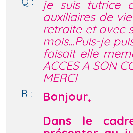
Q :
je suis tutrice
auxiliaires de vi
retraite et avec 
mois...Puis-je p
faisait elle mem
ACCES A SON COM
MERCI
R :
Bonjour,
Dans le cadr
présenter au j