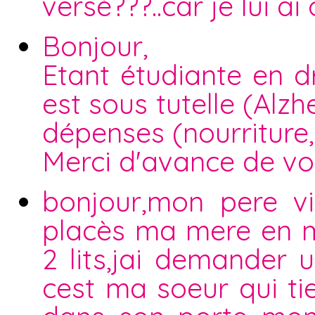
versé???..car je lui ai
Bonjour,
Etant étudiante en d
est sous tutelle (Alzhe
dépenses (nourriture,
Merci d'avance de vo
bonjour,mon pere v
placès ma mere en m
2 lits,jai demander 
cest ma soeur qui ti